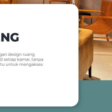
ENG
gan design ruang
i setiap kamar, tanpa
artu untuk mengakses